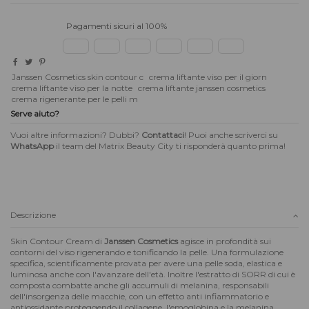
Pagamenti sicuri al 100%
Janssen Cosmetics skin contour c
crema liftante viso per il giorn
crema liftante viso per la notte
crema liftante janssen cosmetics
crema rigenerante per le pelli m
Serve aiuto?
Vuoi altre informazioni? Dubbi?
Contattaci
! Puoi anche scriverci su
WhatsApp
il team del Matrix Beauty City ti risponderà quanto prima!
Descrizione
Skin Contour Cream di
Janssen Cosmetics
agisce in profondità sui
contorni del viso rigenerando e tonificando la pelle. Una formulazione
specifica, scientificamente provata per avere una pelle soda, elastica e
luminosa anche con l'avanzare dell'età. Inoltre l'estratto di SORR di cui è
composta combatte anche gli accumuli di melanina, responsabili
dell'insorgenza delle macchie, con un effetto anti infiammatorio e
antiossidante proteggendo il collagene, l'emoglobina e la melanina.