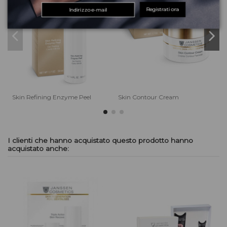
Registrati ora
Skin Refining Enzyme Peel
Skin Contour Cream
T
I clienti che hanno acquistato questo prodotto hanno
acquistato anche: