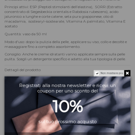
Principi attivi: ESP (Peptidi stimolanti dell’elastina), SORR (Estratto
concentrato di Siegesbeckia orientalis e Rabdosia rubescens), acido
jaluronico a lunghe e corte catene, seta pura giapponese, olio di
macadamia, isostearyl-isostearate, Vitamina A palmitato, Vitamina E
acetato
Quantità: vaso da 50 ml
Modo d'uso: dopo la pulizia della pelle, applicare su viso, collo e decoltè e
massaggiare fino a completo assorbimento.
Consiglio: Anche le creme idratanti vanno applicate sempre sulla pelle
pulita. Scegli un detergente specifico e adatto alla tua tipologia di pelle.
Dettagli del prodotto
Non mostrare più
Recensioni
(0)
Registrati alla nostra newsletter e ricevi un
coupon per uno sconto del
10%
Potrebbe piacerti anche
sul tuo prossimo acquisto