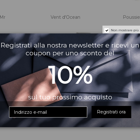
Mr
Vent d'Ocean
Poussi
Non mostrare più
Registrati alla nostra newsletter e ricevi un
coupon per uno sconto del
10%
sul tuo prossimo acquisto
Registrati ora
e d'Ambre
Vanille Gourmet
Petilla