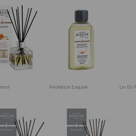
rient
Petillance Exquise
Lin En 