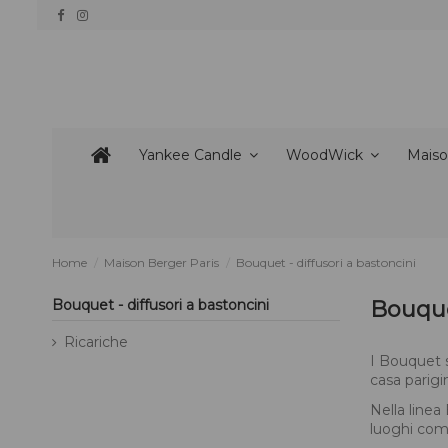
Yankee Candle
WoodWick
Maiso
Home
Maison Berger Paris
Bouquet - diffusori a bastoncini
Bouquet - diffusori a bastoncini
Bouquet
Ricariche
I Bouquet s
casa parigi
Nella linea
luoghi come