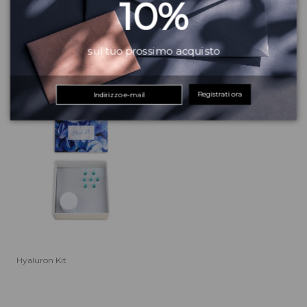
10%
Ampoulle Calendario
Hyaluron lift eye pads
sul tuo prossimo acquisto
dell'Avvento 2022
Registrati ora
Hyaluron Kit