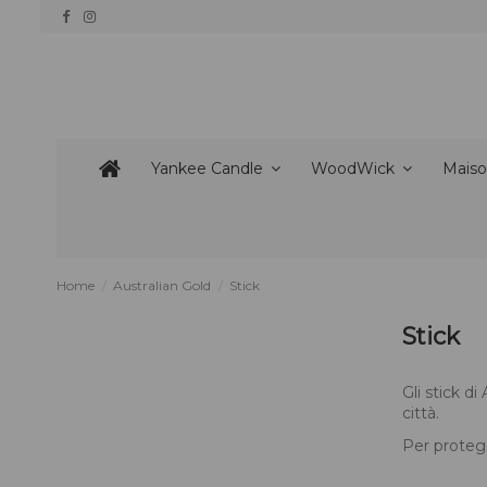
Yankee Candle
WoodWick
Maiso
Home
Australian Gold
Stick
Stick
Gli stick d
città.
Per protegg