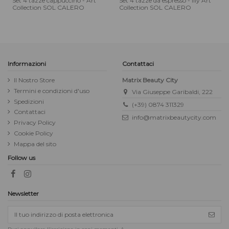
Set 4 tazze cappuccino - Art
Set 4 tazze da espresso - Illy Art
Collection SOL CALERO
Collection SOL CALERO
Informazioni
Contattaci
Il Nostro Store
Matrix Beauty City
Termini e condizioni d'uso
Via Giuseppe Garibaldi, 222
Spedizioni
(+39) 0874 311329
Contattaci
info@matrixbeautycity.com
Privacy Policy
Cookie Policy
Mappa del sito
Follow us
Newsletter