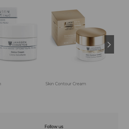
m
Skin Contour Cream
Retino
Follow us