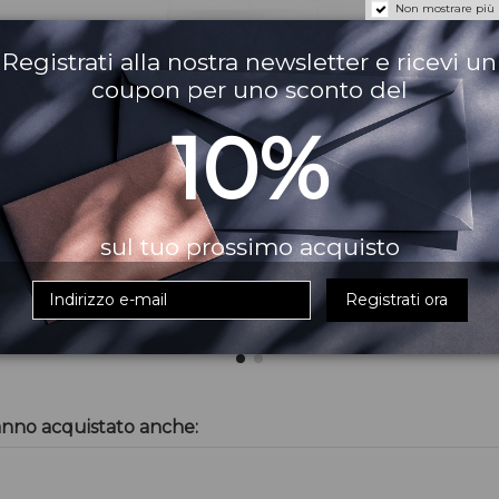
Non mostrare più
Registrati alla nostra newsletter e ricevi un
coupon per uno sconto del
10%
sul tuo prossimo acquisto
Registrati ora
m
Triple Action Skin Recovery
Perfect Lift
anno acquistato anche: