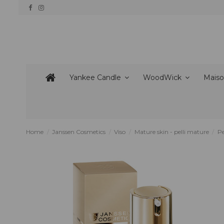
Yankee Candle
WoodWick
Maiso
Home
Janssen Cosmetics
Viso
Mature skin - pelli mature
Pe