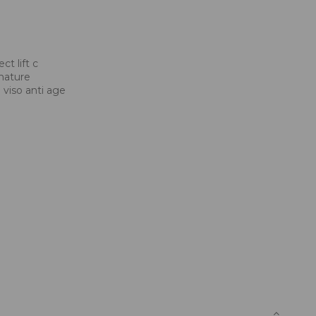
t lift c
 mature
viso anti age