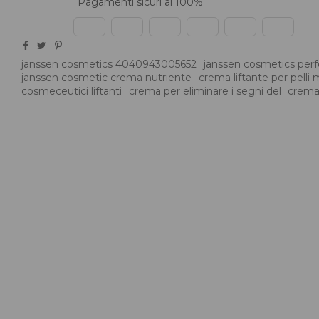
Pagamenti sicuri al 100%
janssen cosmetics 4040943005652
janssen cosmetics perfec
janssen cosmetic crema nutriente
crema liftante per pelli
cosmeceutici liftanti
crema per eliminare i segni del
crema 