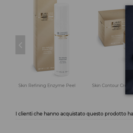
Skin Refining Enzyme Peel
Skin Contour Crea
I clienti che hanno acquistato questo prodotto h