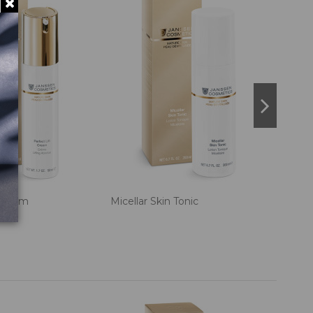
 Cream
Micellar Skin Tonic
Rich 