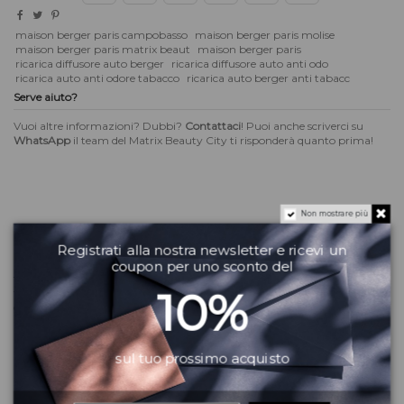
maison berger paris campobasso
maison berger paris molise
maison berger paris matrix beaut
maison berger paris
ricarica diffusore auto berger
ricarica diffusore auto anti odo
ricarica auto anti odore tabacco
ricarica auto berger anti tabacc
Serve aiuto?
Vuoi altre informazioni? Dubbi?
Contattaci
! Puoi anche scriverci su
WhatsApp
il team del Matrix Beauty City ti risponderà quanto prima!
Non mostrare più
Descrizione
Registrati alla nostra newsletter e ricevi un
Se hai problemi di cattivo odore in macchina a causa del fumo di
coupon per uno sconto del
tabacco, scegli questo cofanetto di 2 ricariche in ceramica anti-odori
10%
tabacco. Questo tipo di diffusore non maschera, ma neutralizza i cattivi
odori. La vostra auto avrà un profumo legnoso.
Note di testa: bergamotto e rosmarino
Note di cuore: gelsomino, rosa e lavanda
sul tuo prossimo acquisto
Note di fondo: muschio, ambra e legno di sandalo
Per un profumo ancora più intenso, basta semplicemente mettere in