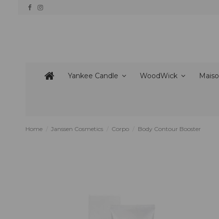
Yankee Candle
WoodWick
Maiso
Home
Janssen Cosmetics
Corpo
Body Contour Booster