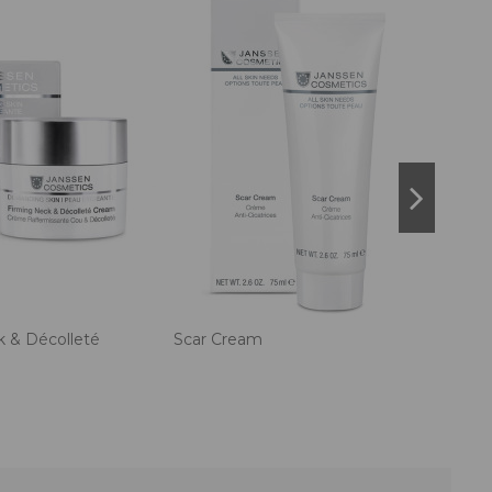
k & Décolleté
Scar Cream
Stret