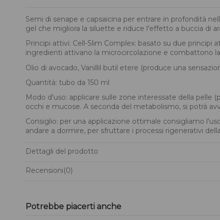
Semi di senape e capsaicina per entrare in profondità ne
gel che migliora la siluette e riduce l'effetto a buccia di a
Principi attivi: Cell-Slim Complex: basato su due principi a
ingredienti attivano la microcircolazione e combattono la r
Olio di avocado, Vanillil butil etere (produce una sensazio
Quantità: tubo da 150 ml
Modo d'uso: applicare sulle zone interessate della pelle 
occhi e mucose. A seconda del metabolismo, si potrà avve
Consiglio: per una applicazione ottimale consigliamo l'u
andare a dormire, per sfruttare i processi rigenerativi della
Dettagli del prodotto
Recensioni
(0)
Potrebbe piacerti anche