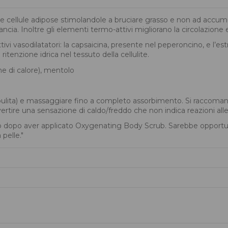
lle cellule adipose stimolandole a bruciare grasso e non ad accu
rancia. Inoltre gli elementi termo-attivi migliorano la circolazione e
ttivi vasodilatatori: la capsaicina, presente nel peperoncino, e l’e
itenzione idrica nel tessuto della cellulite.
ne di calore), mentolo
(pulita) e massaggiare fino a completo assorbimento. Si raccomanda
rtire una sensazione di caldo/freddo che non indica reazioni alle
so dopo aver applicato Oxygenating Body Scrub. Sarebbe opportuno 
 pelle."