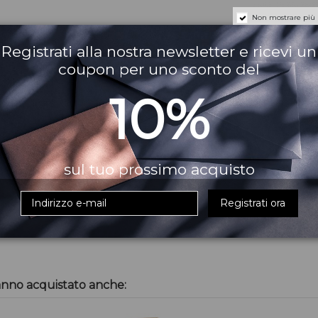
Non mostrare più
Registrati alla nostra newsletter e ricevi un
coupon per uno sconto del
10%
sul tuo prossimo acquisto
Registrati ora
y Cream
Perfect Bust Formula
Body Exfolia
anno acquistato anche: