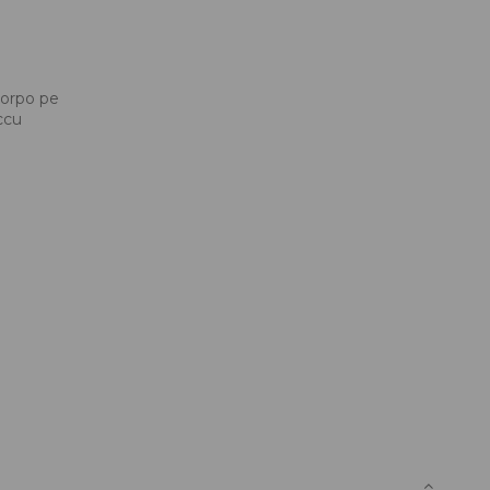
corpo pe
accu