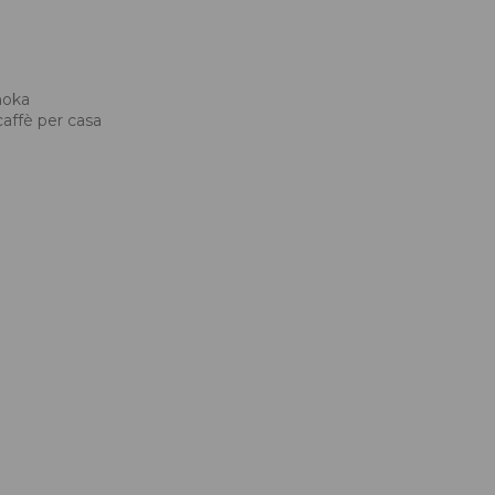
 moka
 caffè per casa