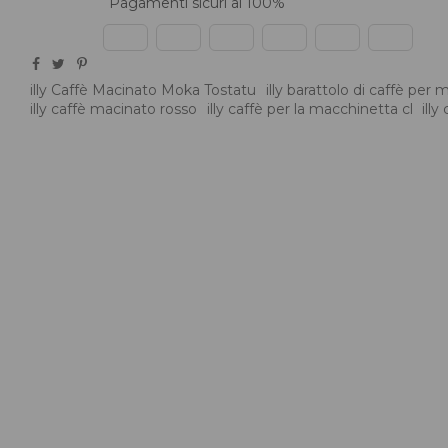
Pagamenti sicuri al 100%
illy Caffè Macinato Moka Tostatu
illy barattolo di caffè per
illy caffè macinato rosso
illy caffè per la macchinetta cl
illy