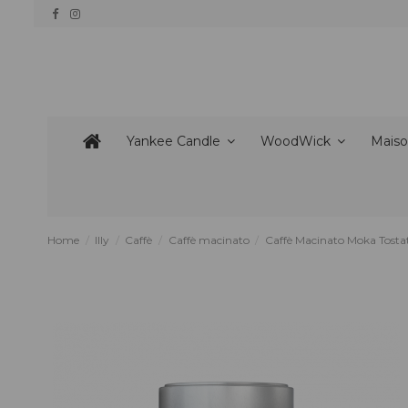
Yankee Candle
WoodWick
Maiso
Home
Illy
Caffè
Caffè macinato
Caffè Macinato Moka Tostat