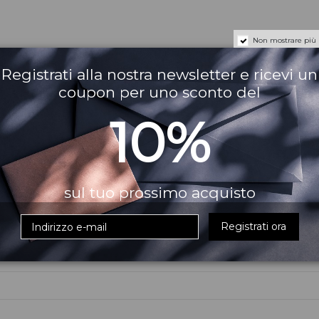
Non mostrare più
Registrati alla nostra newsletter e ricevi un
coupon per uno sconto del
i ama un caffè dal gusto morbido e vellutato con un giusto equili
10%
a permesso all'azienda italiana di esportare il suo caffè in tutto il
era protetta, gli aromi del caffè si affinano e si esaltano nel tem
sul tuo prossimo acquisto
Registrati ora