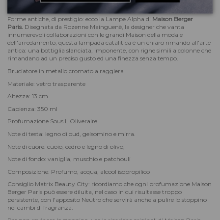
Descrizione
Forme antiche, di prestigio: ecco la Lampe Alpha di
Maison Berger
Paris
.
Disegnata da Rozenne Mainguenè, la designer che vanta
innumerevoli collaborazioni con le grandi Maison della moda e
dell'arredamento, questa lampada catalitica è un chiaro rimando all'arte
antica: una bottiglia slanciata, imponente, con righe simili a colonne che
rimandano ad un preciso gusto ed una finezza senza tempo.
Bruciatore in metallo cromato a raggiera
Materiale: vetro trasparente
Altezza: 13 cm
Capienza: 350 ml
Profumazione Sous L'Oliveraire
Note di testa: legno di oud, gelsomino e mirra.
Note di cuore: cuoio, cedro e legno di olivo;
Note di fondo: vaniglia, muschio e patchouli
Composizione: Profumo, acqua, alcool isopropilico
Consiglio Matrix Beauty City: ricordiamo che ogni profumazione Maison
Berger Paris può essere diluita, nel caso in cui risultasse troppo
persistente, con l'apposito Neutro che servirà anche a pulire lo stoppino
nei cambi di fragranza.