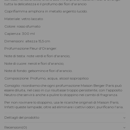
tutta la delicatezza e il profumo dei fiori d'arancio
Coprifiamma amphora in metallo argento lucido.
Materiale: vetro laccato
Colore: rosso sfumato
Capienza: 300 ml
Dimensioni: altezza 15,5 cm
Profumazione Fleur d'Oranger:
Note di testa: note verdi e fiori d'arancio;
Note di cuore: neroli e fiori d'arancio;
Note di fondo: gelsomino e fiori d'arancio.
Composizione: Profumo, acqua, alcool isopropilico
Consiglio: ricordiamo che ogni profumazione Maison Berger Paris può
essere diluita, nel caso in cui risultasse troppo persistente, con l'apposito
Neutro che servirà anche a pulire lo stoppino nei cambi di fragranza.
Per non rovinare lo stoppino, usa le ricariche originali di Maison Paris.
Infatti queste lampade, oltre ad eliminare i cattivi odori, purificano l'aria.
Dettagli del prodotto
Recensioni
(0)