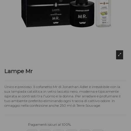
Lampe Mr
Unico e prezioso. Il cofanetto Mr di Jonathan Adler è irresistibile con la
sua lampada catalitica in vetro laccato nero, moderna e tipicamente
ispirata ai contrasti tra l'uomo e la donna. Per arredare e profumare il
tuo ambiente preferito eliminando ogni traccia di cattivo odore. In
omaggio nella confezione anche 250 ml di Terre Souvage.
Pagamenti sicuri al 100%