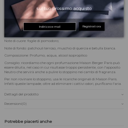
Colore: nero
sul tuo prossimo acquisto
Dimensione: altezza 12 cm; diametro 8 cm
Capienza: 220 ml
Profumazione Terre Sauvage.
Registrati ora
Note di testa: limone verde, pompelmo e note pulite
Note di cuore: foglie di pomodoro;
Note di fondo: patchouli terroso, muschio di quercia e betulla bianca.
Composizione: Profumo, acqua, alcool isopropilico
Consiglio: ricordiamo che ogni profumazione Maison Berger Paris può
essere diluita, nel caso in cui risultasse troppo persistente, con l'apposito
Neutro che servirà anche a pulire lo stoppino nei cambi di fragranza.
Per non rovinare lo stoppino, usa le ricariche originali di Maison Paris.
Infatti queste lampade, oltre ad eliminare i cattivi odori, purificano l'aria.
Dettagli del prodotto
Recensioni
(0)
Potrebbe piacerti anche