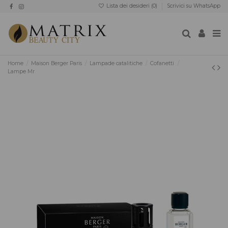
Lista dei desideri (
0
)
Scrivici su WhatsApp
Home
Maison Berger Paris
Lampade catalitiche
Cofanetti
Lampe Mr