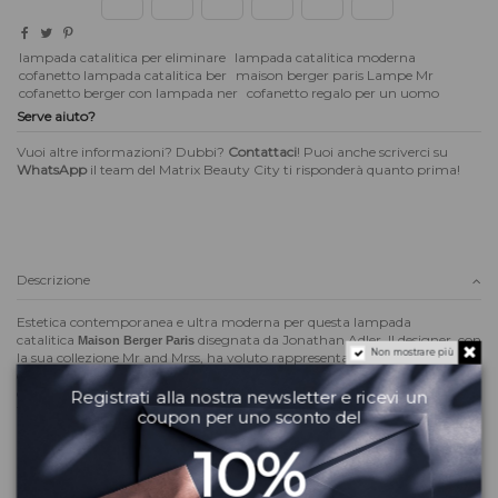
lampada catalitica per eliminare
lampada catalitica moderna
cofanetto lampada catalitica ber
maison berger paris Lampe Mr
cofanetto berger con lampada ner
cofanetto regalo per un uomo
Serve aiuto?
Vuoi altre informazioni? Dubbi?
Contattaci
! Puoi anche scriverci su
WhatsApp
il team del Matrix Beauty City ti risponderà quanto prima!
Descrizione
Estetica contemporanea e ultra moderna per questa lampada
catalitica
disegnata da Jonathan Adler. Il designer, con
Maison Berger Paris
Non mostrare più
la sua collezione Mr and Mrss, ha voluto rappresentare la forte
contrapposizione tra l'uomo e la donna: baffi vs labbra; nero vs bianco. A
corredo, nel cofanetto, una profumazione maschile, legnosa e orientale:
Registrati alla nostra newsletter e ricevi un
Terre Sauvage: foglie di pomodoro di uniscono al profumo di limone e dei
coupon per uno sconto del
legni di betulla bianchi.
10%
Coprifiamma in metallo leggero nero con finitura opaca.
Materiale: vetro laccato