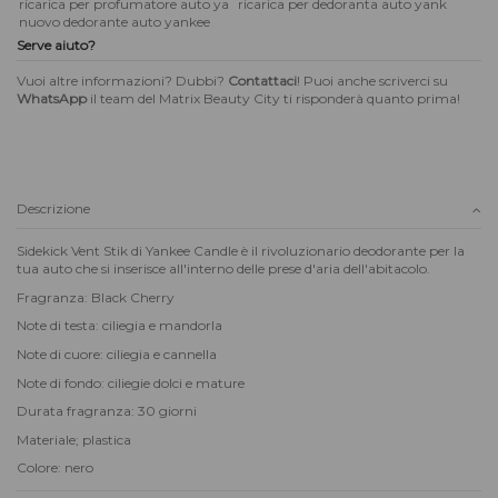
ricarica per profumatore auto ya
ricarica per dedoranta auto yank
nuovo dedorante auto yankee
Serve aiuto?
Vuoi altre informazioni? Dubbi?
Contattaci
! Puoi anche scriverci su
WhatsApp
il team del Matrix Beauty City ti risponderà quanto prima!
Descrizione
Sidekick Vent Stik di Yankee Candle è il rivoluzionario deodorante per la
tua auto che si inserisce all'interno delle prese d'aria dell'abitacolo.
Fragranza: Black Cherry
Note di testa: ciliegia e mandorla
Note di cuore: ciliegia e cannella
Note di fondo: ciliegie dolci e mature
Durata fragranza: 30 giorni
Materiale; plastica
Colore: nero