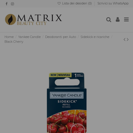
Lista dei desideri (
0
)
Scrivici su WhatsApp
Home
Yankee Candle
Deodoranti per Auto
Sidekick e ricariche
Black Cherry