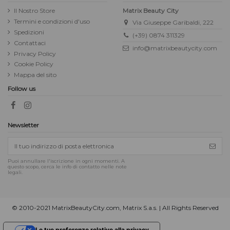
Il Nostro Store
Matrix Beauty City
Termini e condizioni d'uso
Via Giuseppe Garibaldi, 222
Spedizioni
(+39) 0874 311329
Contattaci
info@matrixbeautycity.com
Privacy Policy
Cookie Policy
Mappa del sito
Follow us
Newsletter
Puoi annullare l'iscrizione in ogni momenti. A
questo scopo, cerca le info di contatto nelle note
legali.
© 2010-2021 MatrixBeautyCity.com, Matrix S.a.s. | All Rights Reserved
Le tue preferenze relative alla privacy