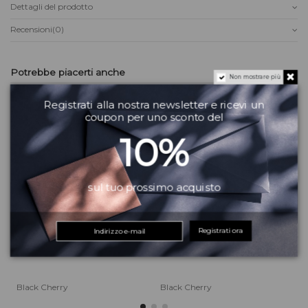
Dettagli del prodotto
Recensioni
(0)
Potrebbe piacerti anche
Non mostrare più
Registrati alla nostra newsletter e ricevi un
coupon per uno sconto del
10%
sul tuo prossimo acquisto
Registrati ora
Black Cherry
Black Cherry
B