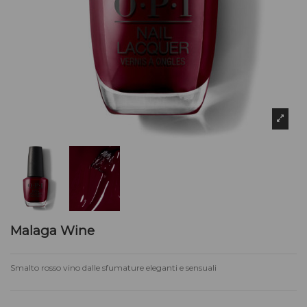
Malaga Wine
Smalto rosso vino dalle sfumature eleganti e sensuali