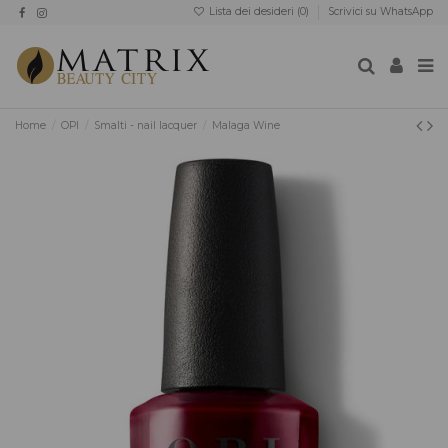
Lista dei desideri (
0
)
Scrivici su WhatsApp
Home
OPI
Smalti - nail lacquer
Malaga Wine