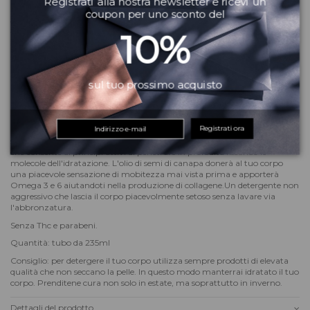
Registrati alla nostra newsletter e ricevi un
Serve aiuto?
coupon per uno sconto del
Vuoi altre informazioni? Dubbi?
Contattaci
! Puoi anche scriverci su
10%
WhatsApp
il team del Matrix Beauty City ti risponderà quanto prima!
sul tuo prossimo acquisto
Descrizione
Registrati ora
Sale marino e sandalo fanno di questo doccia gel non solo un'esperienza
sensoriale marchiata
Australian Gold
, ma sono la componente essenziale
che consente ai principi attivi di penetrare in profodità fissando le
molecole dell'idratazione. L'olio di semi di canapa donerà al tuo corpo
una piacevole sensazione di mobitezza mai vista prima e apporterà
Omega 3 e 6 aiutandoti nella produzione di collagene.Un detergente non
aggressivo che lascia il corpo piacevolmente setoso senza lavare via
l'abbronzatura.
Senza Thc e parabeni.
Quantità: tubo da 235ml
Consiglio: per detergere il tuo corpo utilizza sempre prodotti di elevata
qualità che non seccano la pelle. In questo modo manterrai idratato il tuo
corpo. Prenditene cura non solo in estate, ma soprattutto in inverno.
Dettagli del prodotto