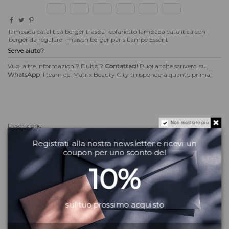
lampada catalitica berger traspa
cofanetto lampada catalitica con
berger da regalare
maison berger paris Lampe Essent
Serve aiuto?
Vuoi altre informazioni? Dubbi?
Contattaci
! Puoi anche scriverci su
WhatsApp
il team del Matrix Beauty City ti risponderà quanto prima!
Non mostrare più
Descrizione
Registrati alla nostra newsletter e ricevi un
Ovale e sinuosa. Essentielle Ovale di
Maison Berger Paris
si adatta a ogni
coupon per uno sconto del
ambiente. La sua trasparenza consente di controllare sempre il livello del
liquido di profumazione.
10%
Coprifiamma dritto in metallo argentato lucido
Materiale: vetro
Colore: trasparente
sul tuo prossimo acquisto
Dimensione: altezza 15,5 cm
Nel cofanetto regalo anche due profumazioni da 250 ml.