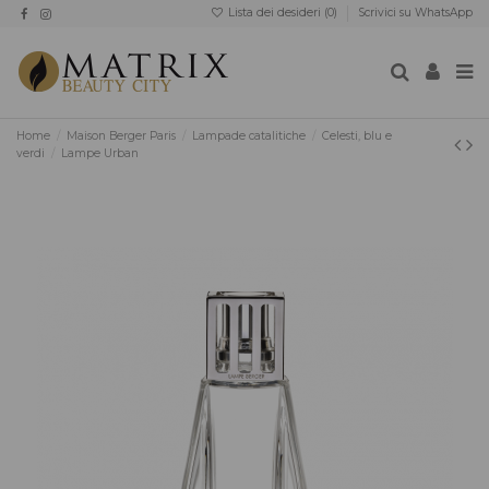
Lista dei desideri (
0
)
Scrivici su WhatsApp
Home
Maison Berger Paris
Lampade catalitiche
Celesti, blu e
verdi
Lampe Urban