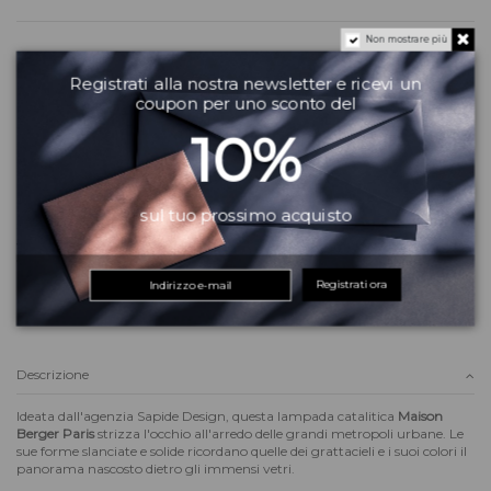
Non mostrare più
Pagamenti sicuri al 100%
Registrati alla nostra newsletter e ricevi un
coupon per uno sconto del
10%
eliminare la puzza di cavolfiore
purificare l'aria degli ambienti
maison berger paris lampe urban
lampe berger paris urban blu e g
lampada catalitica in vetro
oggetto di design da avere in ca
oggetti di culto da avere in cas
eliminare i cattici odori
Serve aiuto?
sul tuo prossimo acquisto
Vuoi altre informazioni? Dubbi?
Contattaci
! Puoi anche scriverci su
WhatsApp
il team del Matrix Beauty City ti risponderà quanto prima!
Registrati ora
Descrizione
Ideata dall'agenzia Sapide Design, questa lampada catalitica
Maison
Berger Paris
strizza l'occhio all'arredo delle grandi metropoli urbane. Le
sue forme slanciate e solide ricordano quelle dei grattacieli e i suoi colori il
panorama nascosto dietro gli immensi vetri.