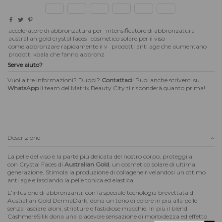
acceleratore di abbronzatura per
intensificatore di abbronzatura
australian gold crystal faces
cosmetico solare per il viso
come abbronzare rapidamente il v
prodotti anti age che aumentano
prodotti koala che fanno abbronz
Serve aiuto?
Vuoi altre informazioni? Dubbi?
Contattaci
! Puoi anche scriverci su
WhatsApp
il team del Matrix Beauty City ti risponderà quanto prima!
Descrizione
La pelle del viso è la parte più delicata del nostro corpo, proteggila
con Crystal Faces di
Australian Gold
, un cosmetico solare di ultima
generazione. Stimola la produzione di collagene rivelandosi un ottimo
anti age e lasciando la pelle tonica ed elastica.
L'infusione di abbronzanti, con la speciale tecnologia brevettata di
Austialian Gold DermaDark, dona un tono di colore in più alla pelle
senza lasciare aloni, striature e fastidiose macchie. In più il blend
CashmereSilik dona una piacevole sensazione di morbidezza ed effetto