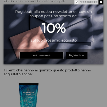
seta. Ricco di aloe vera, idrata e lenisce la pelle.
Non mostrare più
Formato: flacone da 133 ml
Registrati alla nostra newsletter e ricevi un
Modo d'uso: applicare una sufficiente quantità di prodotto e massaggiare
coupon per uno sconto del
fino a completo assorbimento.
10%
Consiglio: gli acceleratori e gli intensificatori di abbronzatura non
sostituiscono la crema solare. Prima di esporsi ai raggi UV, soprattutto
outdoor, si raccomanda di applicare prima l'acceleratore o
l'intensificatore di abbronzatura e successivamente, una volta assorbito,
la crema solare protettiva.
sul tuo prossimo acquisto
Dettagli del prodotto
Recensioni
(0)
Registrati ora
I clienti che hanno acquistato questo prodotto hanno
acquistato anche: