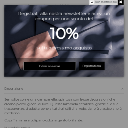
Non mostrare più
Pagamenti sicuri al 100%
Registrati alla nostra newsletter e ricevi un
coupon per uno sconto del
10%
lampada catalitica berger traspa
eliminare i cattivi odori
distruggere le molecole dei catt
purificare l'aria negli ambienti
lampada catalitica berger econom
maison berger paris Lampe Cloche
lampada catalitica berger bianca
Serve aiuto?
sul tuo prossimo acquisto
Vuoi altre informazioni? Dubbi?
Contattaci
! Puoi anche scriverci su
WhatsApp
il team del Matrix Beauty City ti risponderà quanto prima!
Registrati ora
Descrizione
Semplice come una campanella, spiritosa con le sue decorazioni che
creano piccoli giochi di luce. Questa lampada catalitica, grazie alle sue
trasparenze, si adatta bene a tutti gli stili di arredo: dal più classico al più
moderno.
Coprifiamma a tulipano color argento brillante.
Materiale: vetro