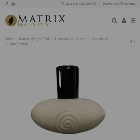
Lista dei desideri (
0
)
Scrivici su WhatsApp
Home
Maison Berger Paris
Lampade catalitiche
Porcellana
Lampe Yemen