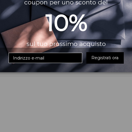
coupon per uno sconto del
p
ha una facile applicazione grazie al pennello a punta fine e ultr
10%
ta estrema per uno sguardo definito e occhi da cerbiatto.
o inconfondibile, sono stati usati i migliori coloranti con il più e
sul tuo prossimo acquisto
Registrati ora