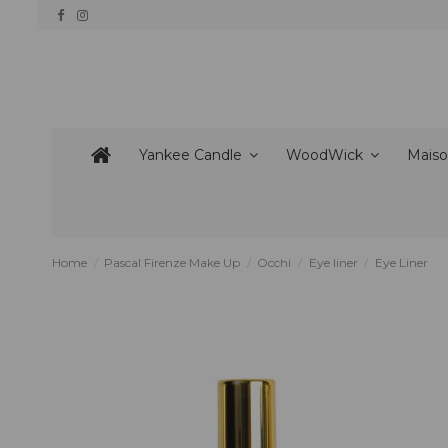
Yankee Candle
WoodWick
Maiso
Home
Pascal Firenze Make Up
Occhi
Eye liner
Eye Liner