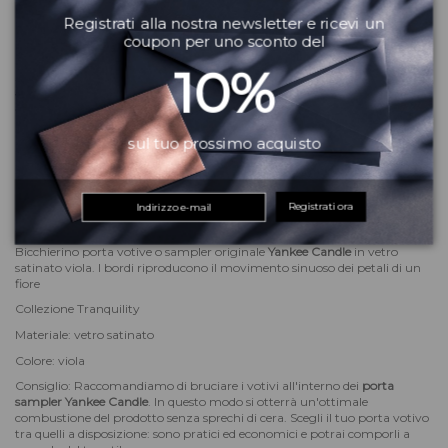
accessori originali yankee candl
porta votivo tranquility yankee
Registrati alla nostra newsletter e ricevi un
porta candele piccolo
porta candele piccole yankee can
coupon per uno sconto del
porta candela decorativo
Serve aiuto?
10%
Vuoi altre informazioni? Dubbi?
Contattaci
! Puoi anche scriverci su
WhatsApp
il team del Matrix Beauty City ti risponderà quanto prima!
sul tuo prossimo acquisto
Registrati ora
Descrizione
Bicchierino porta votive o sampler originale
Yankee Candle
in vetro
satinato viola. I bordi riproducono il movimento sinuoso dei petali di un
fiore
Collezione Tranquility
Materiale: vetro satinato
Colore: viola
Consiglio: Raccomandiamo di bruciare i votivi all'interno dei
porta
sampler Yankee Candle
. In questo modo si otterrà un'ottimale
combustione del prodotto senza sprechi di cera. Scegli il tuo porta votivo
tra quelli a disposizione: sono pratici ed economici e potrai comporli a