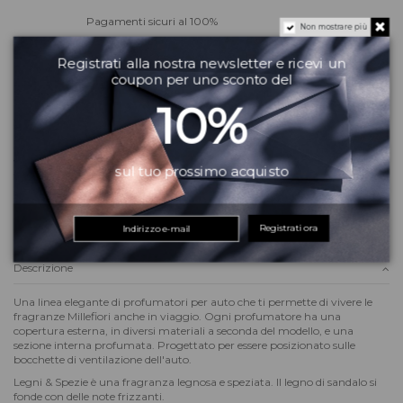
Pagamenti sicuri al 100%
Non mostrare più
Registrati alla nostra newsletter e ricevi un
coupon per uno sconto del
profumatore millefiori milano
profumatore auto
Legni & Spezie
10%
car iconic millefiori
collezione Urban
profumatore macchina millefiori
profumatore urban iconic
Serve aiuto?
Vuoi altre informazioni? Dubbi?
Contattaci
! Puoi anche scriverci su
sul tuo prossimo acquisto
WhatsApp
il team del Matrix Beauty City ti risponderà quanto prima!
Registrati ora
Descrizione
Una linea elegante di profumatori per auto che ti permette di vivere le
fragranze Millefiori anche in viaggio. Ogni profumatore ha una
copertura esterna, in diversi materiali a seconda del modello, e una
sezione interna profumata. Progettato per essere posizionato sulle
bocchette di ventilazione dell'auto.
Legni & Spezie è una fragranza legnosa e speziata. Il legno di sandalo si
fonde con delle note frizzanti.