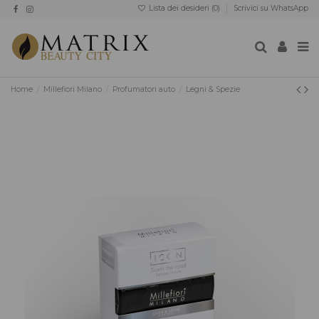
Lista dei desideri (
0
)
Scrivici su WhatsApp
Home
Millefiori Milano
Profumatori auto
Legni & Spezie