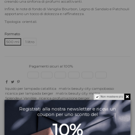
creando una sinfonia di profumi accattivanti.
Infine, le note di fondo di Vaniglia Bourbon, Legno di Sandalo e Patchouli
apportano un tocco di dolcezza e raffinatezza.
Tipologia: orientali.
Formato
500 ml
1 litro
Pagamenti sicuri al 100%
liquido per lampada catalitica
matrix beauty city campobasso
ricarica per lampada berger
matrix beauty city molise
Non mostrare più
Splendeur Vanillée
ricarica profumazione berger
Serve aiuto?
Registrati alla nostra newsletter e ricevi un
Vuoi altre informazioni? Dubbi?
Contattaci
! Puoi anche scriverci su
coupon per uno sconto del
WhatsApp
il team del Matrix Beauty City ti risponderà quanto prima!
10%