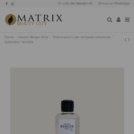
Lista dei desideri (
0
)
Scrivici su WhatsApp
Home
Maison Berger Paris
Profumazioni per lampade catalitiche
Splendeur Vanillée