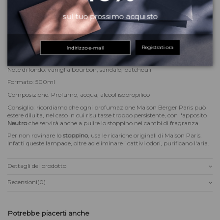
sul tuo prossimo acquisto
Descrizione
Ricarica per lampada catalitica
Maison Berger Paris
Registrati ora
Note di testa: arancia, mandarino, cardamomo
Note di cuore: pepe nero, accordo di rum, fava di cacao
Note di fondo: vaniglia bourbon, sandalo, patchouli
Formato: 500ml
Composizione: Profumo, acqua, alcool isopropilico
Consiglio: ricordiamo che ogni profumazione Maison Berger Paris può
essere diluita, nel caso in cui risultasse troppo persistente, con l'apposito
Neutro
che servirà anche a pulire lo stoppino nei cambi di fragranza.
Per non rovinare lo
stoppino
, usa le ricariche originali di Maison Paris.
Infatti queste lampade, oltre ad eliminare i cattivi odori, purificano l'aria.
Dettagli del prodotto
Recensioni
(0)
Potrebbe piacerti anche