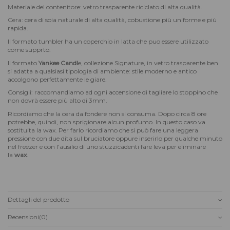
Materiale del contenitore: vetro trasparente riciclato di alta qualità.
Cera: cera di soia naturale di alta qualità, cobustione più uniforme e più
rapida.
Il formato tumbler ha un coperchio in latta che puo essere utilizzato
come supprto.
Il formato
Yankee Candl
e, collezione Signature, in vetro trasparente ben
si adatta a qualsiasi tipologia di ambiente: stile moderno e antico
accolgono perfettamente le giare.
Consigli: raccomandiamo ad ogni accensione di tagliare lo stoppino che
non dovrà essere più alto di 3mm.
Ricordiamo che la cera da fondere non si consuma. Dopo circa 8 ore
potrebbe, quindi, non sprigionare alcun profumo. In questo caso va
sostituita la wax. Per farlo ricordiamo che si può fare una leggera
pressione con due dita sul bruciatore oppure inserirlo per qualche minuto
nel freezer e con l'ausilio di uno stuzzicadenti fare leva per eliminare
la
wax
.
Dettagli del prodotto
Recensioni
(0)