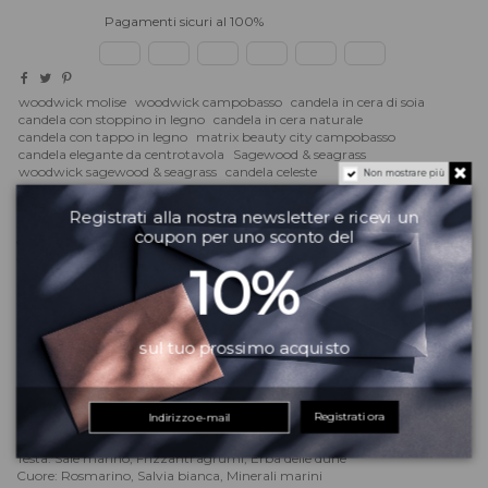
Pagamenti sicuri al 100%
woodwick molise
woodwick campobasso
candela in cera di soia
candela con stoppino in legno
candela in cera naturale
candela con tappo in legno
matrix beauty city campobasso
candela elegante da centrotavola
Sagewood & seagrass
woodwick sagewood & seagrass
candela celeste
Non mostrare più
candela profumata frizzante agli
Serve aiuto?
Registrati alla nostra newsletter e ricevi un
coupon per uno sconto del
Vuoi altre informazioni? Dubbi?
Contattaci
! Puoi anche scriverci su
WhatsApp
il team del Matrix Beauty City ti risponderà quanto prima!
10%
sul tuo prossimo acquisto
Descrizione
Una fragranza leggera e sofisticata con note che evocano i frizzanti
Registrati ora
agrumi, i minerali marini e la salvia bianca.
Testa: Sale marino, Frizzanti agrumi, Erba delle dune
Cuore: Rosmarino, Salvia bianca, Minerali marini