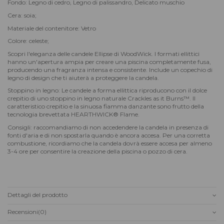
Fondo: Legno di cedro, Legno di palissandro, Delicato muschio
Cera: soia;
Materiale del contenitore: Vetro
Colore: celeste;
Scopri l'eleganza delle candele Ellipse di WoodWick. I formati ellittici
hanno un'apertura ampia per creare una piscina completamente fusa,
producendo una fragranza intensa e consistente. Include un copechio di
legno di design che ti aiuterà a proteggere la candela.
Stoppino in legno: Le candele a forma ellittica riproducono con il dolce
crepitio di uno stoppino in legno naturale Crackles as it Burns™. Il
caratteristico crepitio e la sinuosa fiamma danzante sono frutto della
tecnologia brevettata HEARTHWICK® Flame.
Consigli: raccomandiamo di non accedendere la candela in presenza di
fonti d'aria e di non spostarla quando è ancora accesa. Per una corretta
combustione, ricordiamo che la candela dovrà essere accesa per almeno
3-4 ore per consentire la creazione della piscina o pozzo di cera.
Dettagli del prodotto
Recensioni
(0)