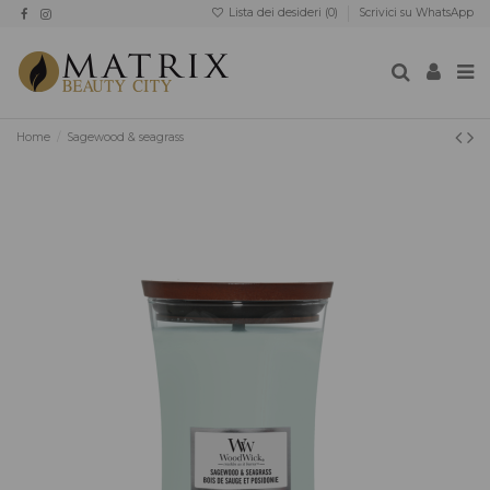
Lista dei desideri (
0
)
Scrivici su WhatsApp
Home
Sagewood & seagrass