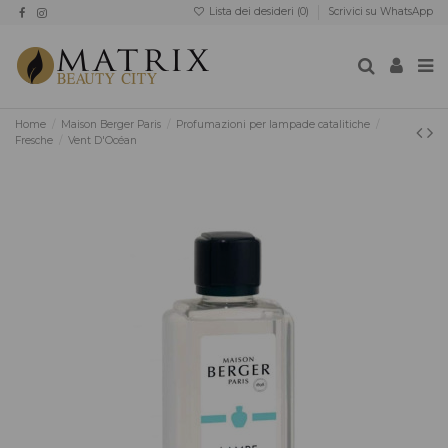
Lista dei desideri (
0
)
Scrivici su WhatsApp
Home
Maison Berger Paris
Profumazioni per lampade catalitiche
Fresche
Vent D'Océan