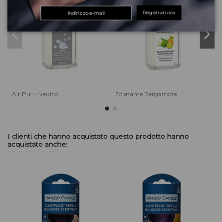
Registrati ora
Air Pur - Neutro
Eclatante Bergamote
E
I clienti che hanno acquistato questo prodotto hanno
acquistato anche: