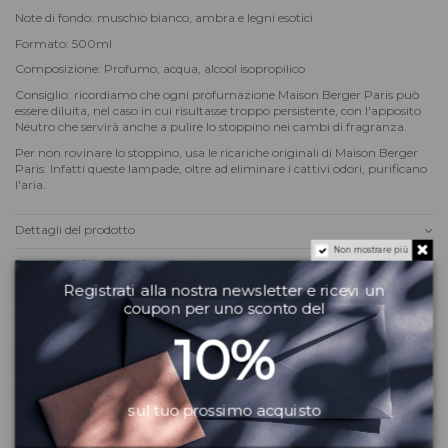
Note di fondo: muschio bianco, ambra e legni esotici
Formato: 500ml
Composizione: Profumo, acqua, alcool isopropilico
Consiglio: ricordiamo che ogni profumazione Maison Berger Paris può
essere diluita, nel caso in cui risultasse troppo persistente, con l'apposito
Neutro che servirà anche a pulire lo stoppino nei cambi di fragranza.
Per non rovinare lo stoppino, usa le ricariche originali di Maison Berger
Paris. Infatti queste lampade, oltre ad eliminare i cattivi odori, purificano
l'aria.
Dettagli del prodotto
Non mostrare più
Recensioni
(0)
Registrati alla nostra newsletter e ricevi un
coupon per uno sconto del
Potrebbe piacerti anche
10%
sul tuo prossimo acquisto