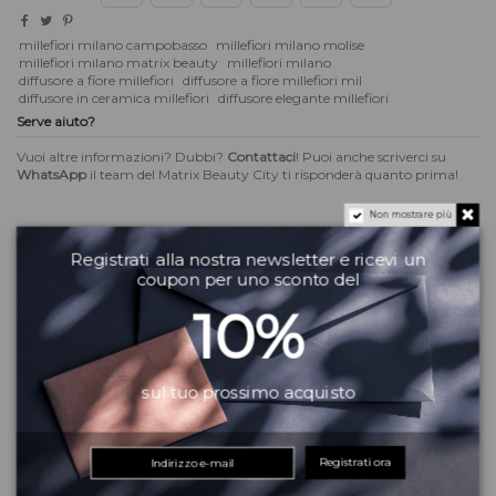
millefiori milano campobasso
millefiori milano molise
millefiori milano matrix beauty
millefiori milano
diffusore a fiore millefiori
diffusore a fiore millefiori mil
diffusore in ceramica millefiori
diffusore elegante millefiori
Serve aiuto?
Vuoi altre informazioni? Dubbi?
Contattaci
! Puoi anche scriverci su
WhatsApp
il team del Matrix Beauty City ti risponderà quanto prima!
Non mostrare più
Registrati alla nostra newsletter e ricevi un
coupon per uno sconto del
Descrizione
10%
Scegliete il vostro diffusore Air Designe e abbinateci la vostra fragranza
Millefiori® preferita.
Materiale: ceramica
sul tuo prossimo acquisto
Confezione: cartone rigido Millefiori
Stile: classico
Colore: Bianco
Registrati ora
Disponibile in due formati: piccolo e mini