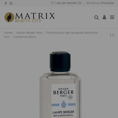
Lista dei desideri (
0
)
Scrivici su WhatsApp
Home
Maison Berger Paris
Profumazioni per lampade catalitiche
Puri
Cachemire Blanc