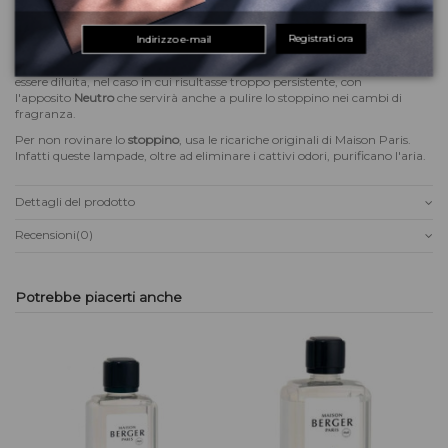
Formato: 500ml
Registrati ora
Composizione: Profumo, acqua, alcool isopropilico
Consiglio: ricordiamo che ogni profumazione Maison Berger Paris può
essere diluita, nel caso in cui risultasse troppo persistente, con
l'apposito
Neutro
che servirà anche a pulire lo stoppino nei cambi di
fragranza.
Per non rovinare lo
stoppino
, usa le ricariche originali di Maison Paris.
Infatti queste lampade, oltre ad eliminare i cattivi odori, purificano l'aria.
Dettagli del prodotto
Recensioni
(0)
Potrebbe piacerti anche