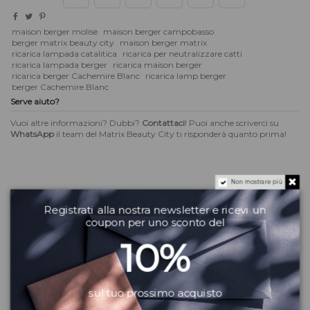
maison berger molise
maison berger campobasso
berger matrix beauty city
maison berger matrix
ricarica lampada catalitica
ricarica per neutralizzare catti
ricarica lampada berger
ricarica maison berger
ricarica berger Cachemire Blanc
ricarica lamp berger
berger Cachemire Blanc
Serve aiuto?
Vuoi altre informazioni? Dubbi?
Contattaci
! Puoi anche scriverci su
WhatsApp
il team del Matrix Beauty City ti risponderà quanto prima!
Non mostrare più
Descrizione
Registrati alla nostra newsletter e ricevi un
coupon per uno sconto del
Ricarica per lampada catalitica
Maison Berger Paris
10%
Note di testa: Bergamotto, Note Acquatiche, Cachemeran
Note di cuore: Gelsomino, Fiori d'Arancio, Ylang Ylang
sul tuo prossimo acquisto
Note di fondo: Patchouli, Sandalo, Muschi Bianchi