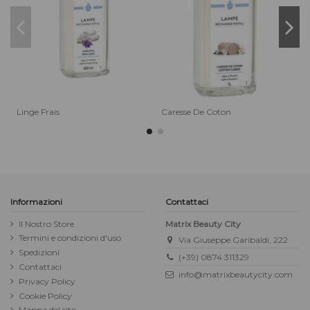
Linge Frais
Caresse De Coton
S
Informazioni
Contattaci
Il Nostro Store
Matrix Beauty City
Termini e condizioni d'uso
Via Giuseppe Garibaldi, 222
Spedizioni
(+39) 0874 311329
Contattaci
info@matrixbeautycity.com
Privacy Policy
Cookie Policy
Mappa del sito