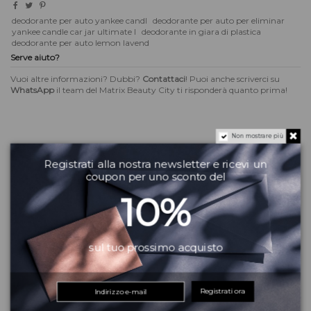
deodorante per auto yankee candl
deodorante per auto per eliminar
yankee candle car jar ultimate l
deodorante in giara di plastica
deodorante per auto lemon lavend
Serve aiuto?
Vuoi altre informazioni? Dubbi?
Contattaci
! Puoi anche scriverci su
WhatsApp
il team del Matrix Beauty City ti risponderà quanto prima!
Non mostrare più
Descrizione
Registrati alla nostra newsletter e ricevi un
coupon per uno sconto del
I dolci fiori di lavanda si uniscono al profumo dei limoni, creando
Lemon
10%
Lavender
una fragranza
Yankee Candle
invitante e pulita
Note di testa: mandarino, limone e lavanda;
Note di cuore: arancia, eucalipto, note fruttate e petit Grain
sul tuo prossimo acquisto
Note di fondo: vaniglia e un tocco di spezie
Durata: 4 settimane
Peso: 30 gr
Registrati ora
Dimensioni: 6,9x8.1 cm