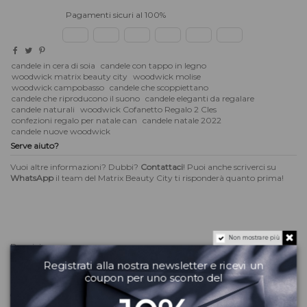
Pagamenti sicuri al 100%
candele in cera di soia
candele con tappo in legno
woodwick matrix beauty city
woodwick molise
woodwick campobasso
candele che scoppiettano
candele che riproducono il suono
candele eleganti da regalare
candele naturali
woodwick Cofanetto Regalo 2 Cles
confezioni regalo per natale can
candele natale 2022
candele nuove woodwick
Serve aiuto?
Vuoi altre informazioni? Dubbi?
Contattaci
! Puoi anche scriverci su
WhatsApp
il team del Matrix Beauty City ti risponderà quanto prima!
Non mostrare più
Descrizione
Registrati alla nostra newsletter e ricevi un
Un elgante cofanetto regalo firmato WoodWick con dentro due clessidre
coupon per uno sconto del
medie. Il cofanetto è di cartoncino pressato con disegni che riporducono i
cerchi di vita degli alberi. La confezione si chiude con clip a calamita.