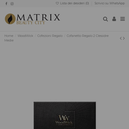
Lista dei desideri (
0
)
Scrivici su WhatsApp
Home
WoodWick
Cofezioni Regalo
Cofanetto Regalo 2 Clessidre
Medie