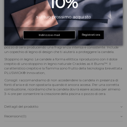
10%
Il box contiene:
1x Clessidra media Fireside;
1x Clessidra Media Linen
sul tuo prossimo acquisto
Cera: soia;
Materiale del contenitore: Vetro
Registrati ora
Scopri l'eleganza delle candele in clessidra. Le forme sinuose e l'apertura a
campana consentono a queste candele di creare una bella piscina o
pozzo di cera producendo una fragranza intensa e consistente. Include
un copechio di legno di design che ti aiuterà a proteggere la candela.
Stoppino in legno: Le candele a forma ellittica riproducono con il dolce
crepitio di uno stoppino in legno naturale Crackles as it Burns™. Il
caratteristico crepitio e la fiamma sono frutto della tecnologia brevettata
PLUSWICK® Innovation,
Consigli: raccomandiamo di non accedendere la candela in presenza di
fonti d'aria e di non spostarla quando è ancora accesa. Per una corretta
combustione, ricordiamo che la candela dovrà essere accesa per almeno
3-4 ore per consentire la creazione della piscina o pozzo di cera.
Dettagli del prodotto
Recensioni
(0)